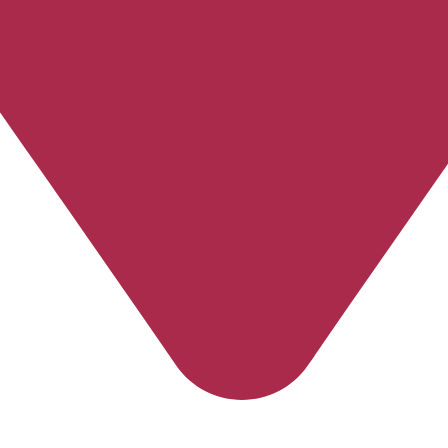
Área Verde (Álvares Cabral)
-
Espírito Santo
-
Vitória