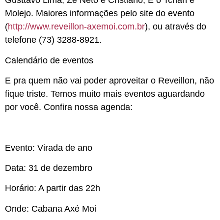
Gusttavo Lima
,
Zé Neto e Cristiano
,
É o Tchan
e
Molejo.
Maiores informações pelo site do evento
(
http://www.reveillon-axemoi.com.br
), ou através do
telefone (73) 3288-8921.
Calendário de eventos
E pra quem não vai poder aproveitar o Reveillon, não
fique triste. Temos muito mais eventos aguardando
por você. Confira nossa agenda:
Evento:
Virada de ano
Data: 31 de dezembro
Horário: A partir das 22h
Onde: Cabana Axé Moi