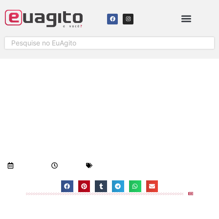
DISFARÇADO, CAIO CASTRO
CURTE O ROCK IN RIO NO MEIO
DO POVÃO
Visualizações:
892
25/09/2017
3:00 pm
Geral
-
Notícias