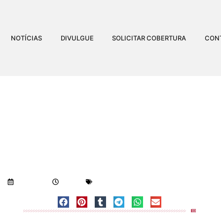
NOTÍCIAS
DIVULGUE
SOLICITAR COBERTURA
CON
IRÃO FECHAR PARQUES E
CORONAVÍRUS
Visualizações:
737
13/03/2020
8:12 am
Geral
-
Notícias