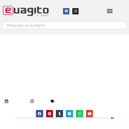
EMPRESAS SÃO INVESTIGADAS
POR FRAUDAR LICITAÇÕES
PÚBLICAS EM MUNICÍPIOS DO
ESPÍRITO SANTO
Visualizações:
739
12/09/2018
2:39 pm
Geral
-
Notícias