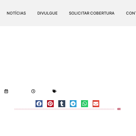
NOTÍCIAS
DIVULGUE
SOLICITAR COBERTURA
CON
MPEDE PASSAGEM DE C
ANCHIETA
Visualizações:
623
10/05/2018
7:53 am
Geral
-
Notícias