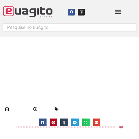
FAIXAS DE PEDESTRE COM
ILUMINAÇÃO ESPECIAL SÃO
INSTALADAS EM VIAS DE
VITÓRIA
Visualizações:
867
22/06/2018
8:47 am
Geral
-
Notícias