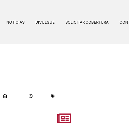
NOTÍCIAS
DIVULGUE
SOLICITAR COBERTURA
CON
IA É ARROMBADA EM C
Visualizações:
780
24/10/2018
10:49 am
Geral
-
Notícias