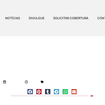
NOTÍCIAS
DIVULGUE
SOLICITAR COBERTURA
CON
VULGA DATA DE SEU 1
Visualizações:
999
03/09/2020
9:51 am
Geral
-
Notícias