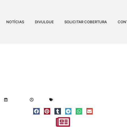
NOTÍCIAS
DIVULGUE
SOLICITAR COBERTURA
CON
AL CONCLUI TREINAME
DO PORTE DE ARMA EM 
Visualizações:
547
28/09/2018
7:26 am
Geral
-
Notícias