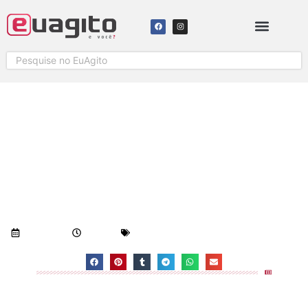
INDENIZAÇÃO POR DANO
MORAL NO HOSPITAL GERAL DE
LINHARES
Visualizações:
700
27/07/2018
8:02 am
Geral
-
Notícias