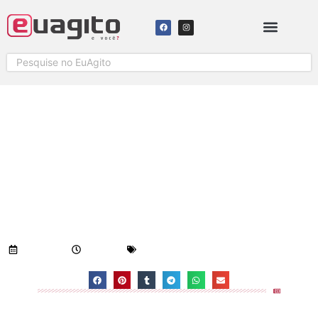
INSCRIÇÕES PARA BLOCOS
CARNAVALESCOS DE
CACHOEIRO SÃO
PRORROGADAS
Visualizações:
538
29/01/2019
12:35 pm
Geral
-
Notícias