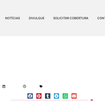
NOTÍCIAS
DIVULGUE
SOLICITAR COBERTURA
CON
PERDE INTENSIDADE E F
QUEDA DO FLA
Visualizações:
1.052
18/07/2019
2:42 am
Geral
-
Notícias