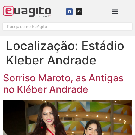
SOLICITAR COBERTURA
Localização:
Estádio
Kleber Andrade
Sorriso Maroto, as Antigas
no Kléber Andrade