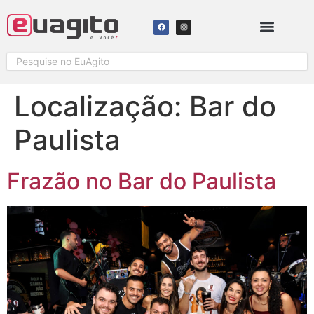
SOLICITAR COBERTURA
Localização:
Bar do
Paulista
Frazão no Bar do Paulista