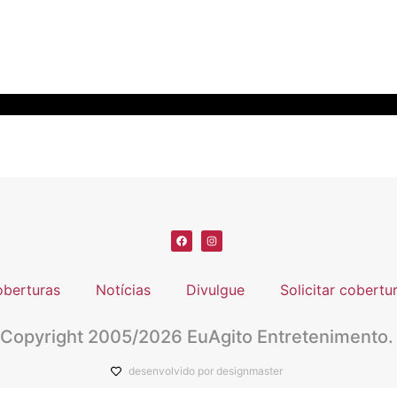
berturas
Notícias
Divulgue
Solicitar cobertu
Copyright 2005/2026 EuAgito Entretenimento.
desenvolvido por designmaster