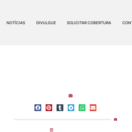
NOTÍCIAS
DIVULGUE
SOLICITAR COBERTURA
CON
 MAX BRENO NO BAR DO
Visualizaçõ
 do Paulista
-
Colatina
-
Espírito Santo
Alex De Bortolo
09
/
05
/
2026