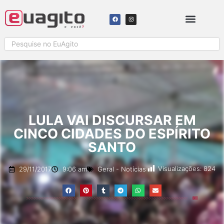
SOLICITAR COBERTURA
LULA VAI DISCURSAR EM
CINCO CIDADES DO ESPÍRITO
SANTO
Visualizações:
824
29/11/2017
9:06 am
Geral
-
Notícias