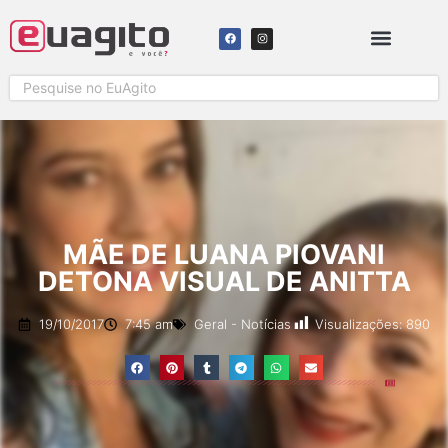
MÃE DE LUANA PIOVANI
DETONA VISUAL DE ANITTA
Visualizações:
890
19/10/2017
7:45 am
Geral
-
Notícias