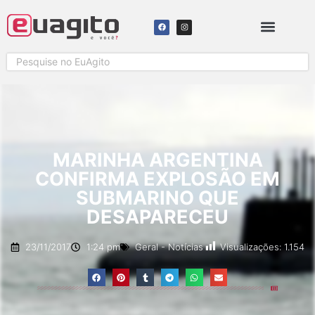
MARINHA ARGENTINA
CONFIRMA EXPLOSÃO EM
SUBMARINO QUE
DESAPARECEU
Visualizações:
1.154
23/11/2017
1:24 pm
Geral
-
Notícias