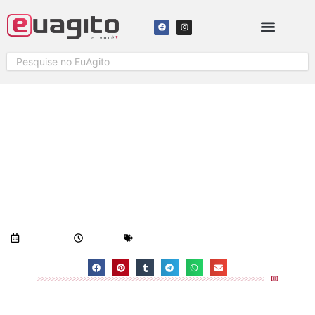
MULHER ATROPELA BANDIDOS
APÓS SER ASSALTADA NA
SERRA
Visualizações:
663
07/06/2018
8:08 am
Geral
-
Notícias