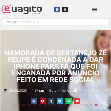
NAMORADA DE SERTANEJO ZÉ
FELIPE É CONDENADA A DAR
IPHONE PARA FÃ QUE FOI
ENGANADA POR ANÚNCIO
FEITO EM REDE SOCIAL
Visualizações:
531
25/08/2020
1:37 pm
Geral
-
Notícias