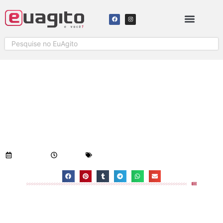
NOSTALGIA: ENCHENTE DE 79
Visualizações:
1.388
05/09/2018
4:07 pm
Geral
-
Notícias