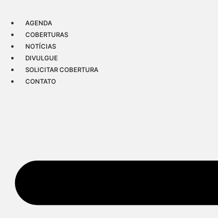
Ir
para
AGENDA
o
COBERTURAS
conteúdo
NOTÍCIAS
DIVULGUE
SOLICITAR COBERTURA
CONTATO