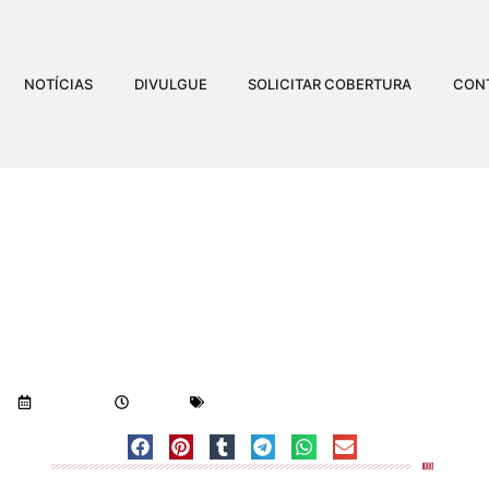
NOTÍCIAS
DIVULGUE
SOLICITAR COBERTURA
CON
LIBERADO PARA VEÍCULO
TONELADAS NA BR-259
Visualizações:
719
16/03/2018
7:52 am
Geral
-
Notícias