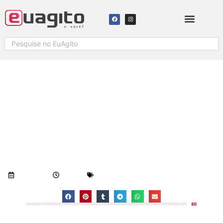
SAÚDE NO CARNAVAL:
PLANTÃO 24 HORAS E
REFORÇO DE AMBULÂNCIAS
NOS BALNEÁRIOS DE LINHARES
Visualizações:
634
27/02/2019
1:53 pm
Geral
-
Notícias