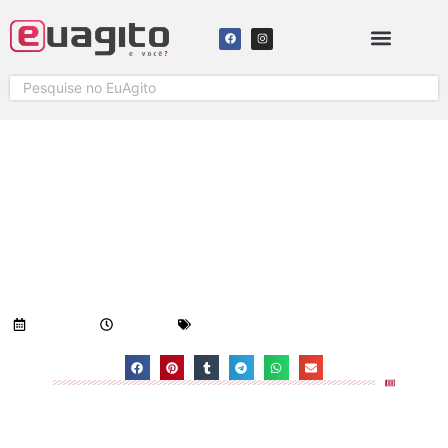
SITUAÇÃO DA AV. LINHARES EM
PRAIA GRANDE
Visualizações:
982
18/10/2018
12:44 pm
Geral
-
Notícias