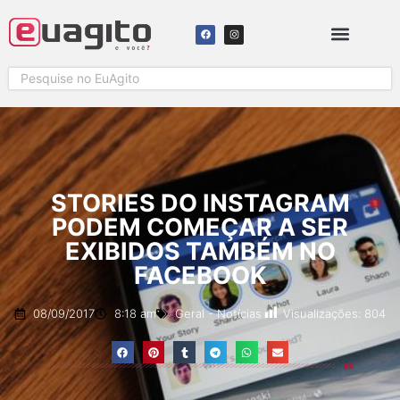
SOLICITAR COBERTURA
STORIES DO INSTAGRAM
PODEM COMEÇAR A SER
EXIBIDOS TAMBÉM NO
FACEBOOK
Visualizações:
804
08/09/2017
8:18 am
Geral
-
Notícias