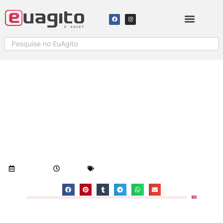
TETO DE AGÊNCIA BANCÁRIA
DESABA E DUAS PESSOAS
FICAM FERIDAS, EM VITÓRIA
Visualizações:
616
06/07/2018
7:48 am
Geral
-
Notícias