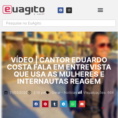
SOLICITAR COBERTURA
VÍDEO | CANTOR EDUARDO
COSTA FALA EM ENTREVISTA
QUE USA AS MULHERES E
INTERNAUTAS REAGEM
Visualizações:
664
11/03/2020
2:16 pm
Geral
-
Notícias