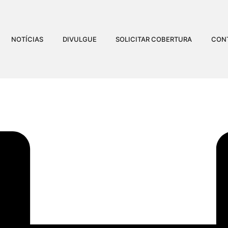
NOTÍCIAS
DIVULGUE
SOLICITAR COBERTURA
CON
ARADA DURA’ É INTERNA
TESTAR PARA COVID-19