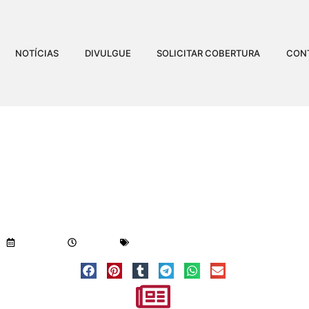
NOTÍCIAS
DIVULGUE
SOLICITAR COBERTURA
CON
TA FOTO DO PRIMEIRO 
ANDRESSA MIRANDA
Visualizações:
1.167
10/01/2020
12:12 pm
Geral
-
Notícias