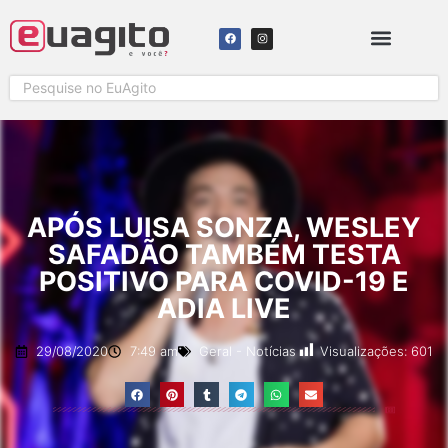
SOLICITAR COBERTURA
APÓS LUISA SONZA, WESLEY
SAFADÃO TAMBÉM TESTA
POSITIVO PARA COVID-19 E
ADIA LIVE
Visualizações:
601
29/08/2020
7:49 am
Geral
-
Notícias